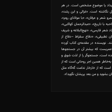
 رویداد یا موضوع مشخص است. در هر
ل نگاشته است. «غزالی و ابن رشد»،
رو شعر و عرفان»، «با مولانای روم»،
ه با تاریخ»، «عبدالرحمان کواکبی»،
یاد شعر فارسی»، «نهج‌البلاغه و شریف
فان تطبیقی»، «دفاع سقراط –دفاع از
د. نویسنده در مقدمه‌ی کتاب آورده
ی عمریست که بیشتر آن در جستجوها
ده است، جستجوگر را از لذت شوق و
 به‌خاطر همین اجر روحانی است که از
ست که از خارخار ندامت گه‌گاه مثل
ن بشوید و من بعد پریشان نگوید!».