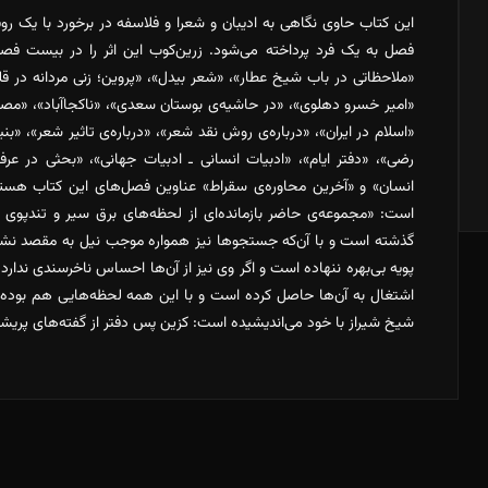
این کتاب حاوی نگاهی به ادیبان و شعرا و فلاسفه در برخورد با یک
فصل به یک فرد پرداخته می‌شود. زرین‌کوب این اثر را در بیست فص
«ملاحظاتی در باب شیخ عطار»، «شعر بیدل»، «پروین؛ زنی مردانه در قلم
«امیر خسرو دهلوی»، «در حاشیه‌ی بوستان سعدی»، «ناکجاآباد»، «مصاحب
«اسلام در ایران»، «درباره‌ی روش نقد شعر»، «درباره‌ی تاثیر شعر»، «بن
رضی»، «دفتر ایام»، «ادبیات انسانی ـ ادبیات جهانی»، «بحثی در عر
انسان» و «آخرین محاوره‌ی سقراط» عناوین فصل‌های این کتاب هستن
است: «مجموعه‌ی حاضر بازمانده‌ای از لحظه‌های برق سیر و تندپو
گذشته است و با آن‌که جستجوها نیز همواره موجب نیل به مقصد نش
پویه بی‌بهره ننهاده است و اگر وی نیز از آن‌ها احساس ناخرسندی ندارد
اشتغال به آن‌ها حاصل کرده است و با این همه لحظه‌هایی هم بوده ا
شیخ شیراز با خود می‌اندیشیده است: کزین پس دفتر از گفته‌های پریشا