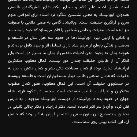
است شامل ادب، علم کلام و مبنای مکتب‌های شش‌گانه‌ی فلسفی
هندوان. اوپانیشاد به معنی نشستن شاگرد نزد استاد برای آموختن علوم
سری و فراگیری حقیقت است. اوپانیشاد گاهی به معنی دانایی یا معرفت
نیز آمده است. معرفت و دانایی شخص را قادر می‌سازد که خود را بشناسد
و نادانی را ازبین ببرد. اوپانیشادها در حدود سه هزار سال در فلسفه و
مذهب و زندگی پاره‌ای از مردم هند دارای تسلط، اثر و نفوذ کامل بوده‌اند و
هرچند زمان به وجود آمدن ادبیات مقدس از زمان ما بسیار دور است ولی
افکار آن از طالبان حقیقت چندان دور نیست. کمال مطلوب متفکرین
اوپانیشاد عبارت بوده از کمال سعادت غائی بشر و کمال دانش و نیل به
حقیقت که عرفان مذهبی طالب دیدار مستقیم آن است و فلسفه پیوسته
در جستجوی حقیقت آن است. این کمال مطلوب، هنوز کمال مطلوب
متفکرین و عارفان و طالبان حقیقت است. محمد داراشکوه فرزند شاه
جهان در حدود پنجاه اوپانیشاد از دویست اوپانیشاد موجود را به فارس
نقل کرده و آن را سر اکبر نامیده است. دکتر تاراچند و دکتر جلالی نائینی در
تحقیق و تصحیح این متون سعی و اهتمام فراوان به کار بردند که حاصل
آن، این کتاب پیش روی شماست».