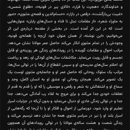
و خداوندگار»، «هجرت یا فرار»، «لالای پیر در قونیه»، «طلوع شمس»،
«غیبت بی‌بازگشت»، «رقص در بازار»، «حسام‌الدین و قصه‌ی مثنوی»، «عبور
به ماوراء شعر»، «از مقامات تبتل تا فنا» و «سال‌های پایان» عنوان‌هایی
است که در این اثر آمده است. در بخشی از مقدمه درباره‌ی این اثر
می‌خوانیم: «این نوشته، از همان عنوان خود آن‌چه را طعانه‌ی قونیه،
وجودش را در تمام مثنوی انکار می‌کند حاصل عمر مولانا نشان می‌دهد.
مراتب احوال و مقامات گوینده را در رویدادهای زندگی هر روزینه‌ی او قابل
تجسم و قابل رویت می‌نماید. مکاشفات سال‌های کودکی او، زهد و ریاضت
او، احلام سال‌های مدرسه‌ی او و سپس انقطاع از آن‌ها را در توالی سال‌ها،
مراتب یک سلوک روحانی که حاصل عمر او و جانمایه‌ی مثنوی اوست یک
یک تصویر می‌کند. هیجان روحانی او، عشق او به انسان کامل، وجد و
سماع او و اشتغالش به شعر و رقص و موسیقی را که او را قدم به قدم از
تعلقات خودی جدا می‌کند و برای عروج به لقاء رب آمادگی می‌دهد، جدا
جدا و در توالی زندگی عادی او دنبال می‌نماید و بدون آن‌که در جزئیات اسرار
تعلیم او وارد شود، دورنمایی از احوال و افکار او را تا آن‌جا که رگه‌هایی از
اسرار بلند او را نیز در سراسر مثنوی همه جا نشان دهد ترسیم می‌کند و
زندگی شصت و هشت ساله‌ی مولانا را در توالی رویدادهای آن همچون