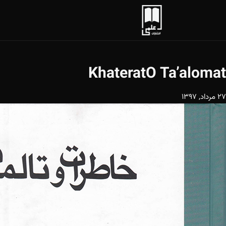
KhateratO Ta’alomat
27 مرداد, 1397