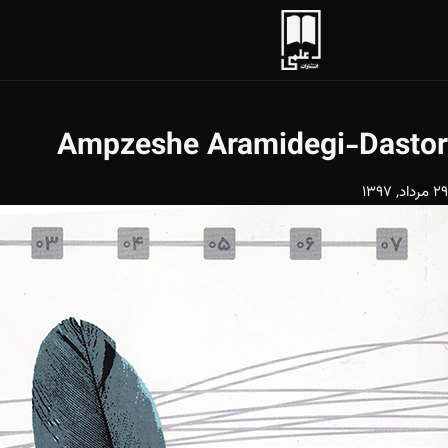
Ampzeshe Aramidegi-Dastor
29 مرداد, 1397