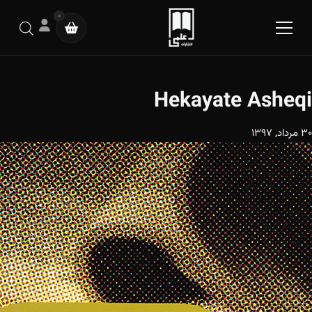
0
Hekayate Asheqi
30 مرداد, 1397