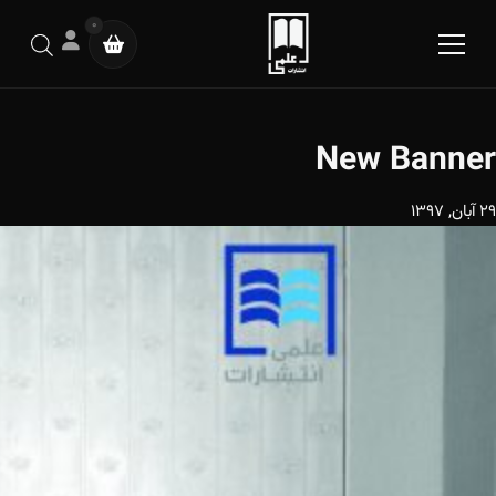
0
New Banner
29 آبان, 1397