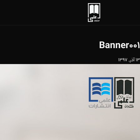
Banner001
13 آذر, 1397