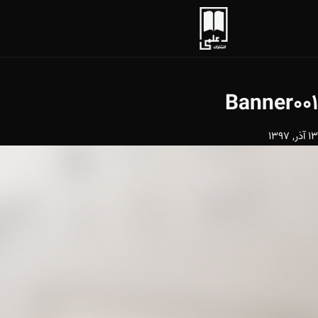
Banner001
13 آذر, 1397