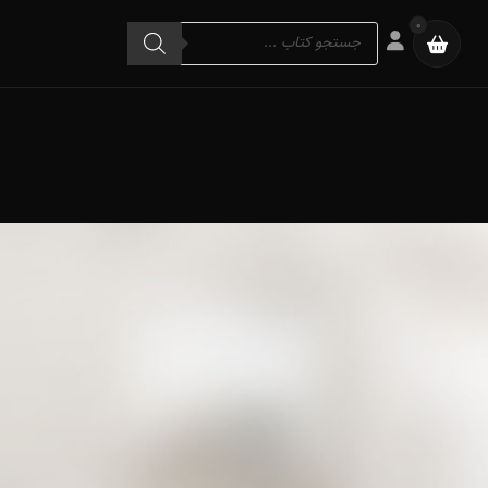
Products
0
search