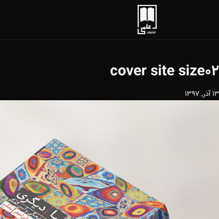
cover site size02
13 آذر, 1397