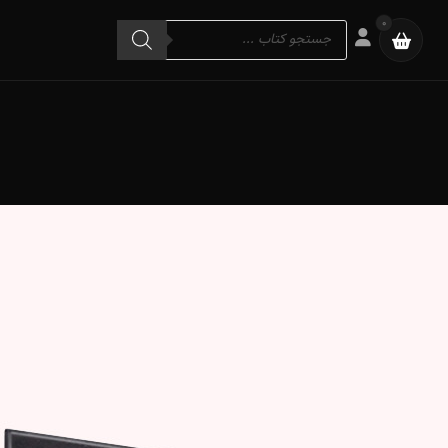
Products
0
search