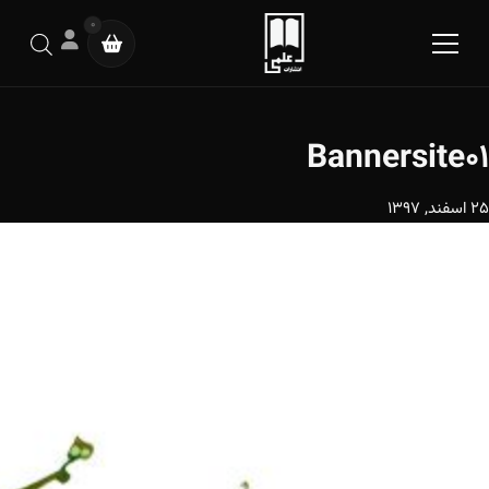
0
Bannersite01
25 اسفند, 1397