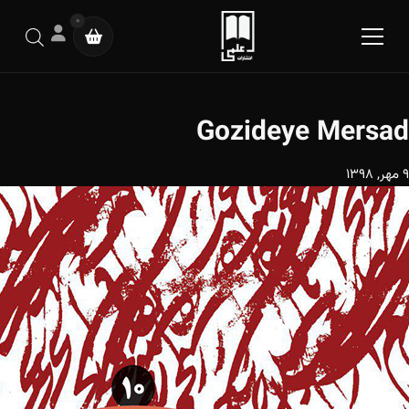
0
Gozideye Mersad
9 مهر, 1398