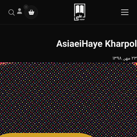
0
AsiaeiHaye Kharpol
23 مهر, 1398