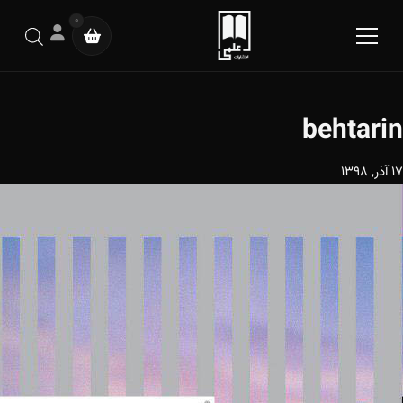
0
behtarin
17 آذر, 1398