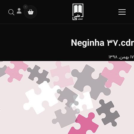
0
Neginha 37.cdr
17 بهمن, 1398