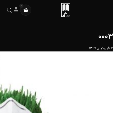
0
0003
7 فروردین, 1399