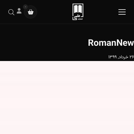
0
RomanNew
26 خرداد, 1399