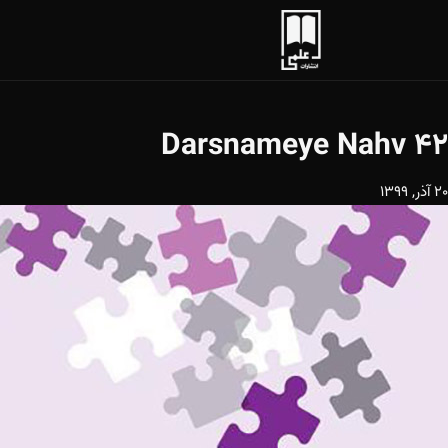
Darsnameye Nahv 42
20 آذر, 1399