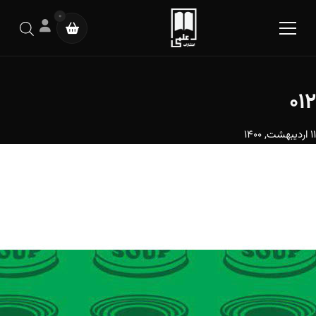
0
012
11 اردیبهشت, 1400