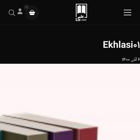
0
Ekhlasi01
6 آذر, 1400