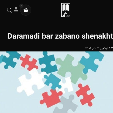
0
Daramadi bar zabano shenakht
23 اردیبهشت, 1401