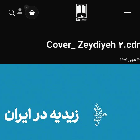
0
Cover_ Zeydiyeh 2.cdr
4 مهر, 1401