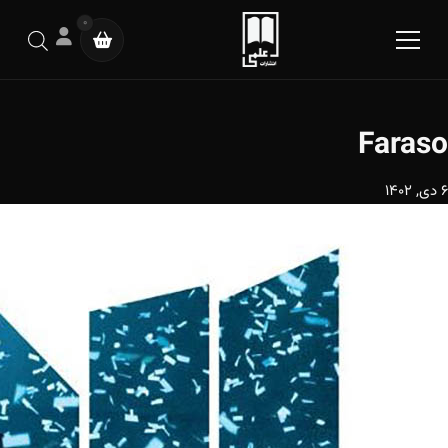
0
Faraso
6 دی, 1402