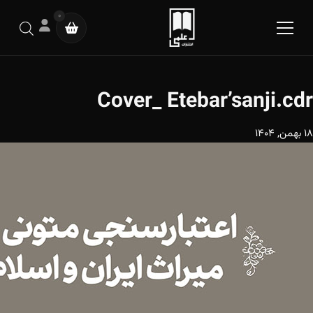
0
Cover_ Etebar’sanji.cdr
18 بهمن, 1404