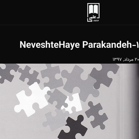
NeveshteHaye Parakandeh-1
20 مرداد, 1397