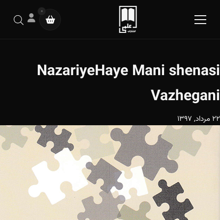
0
NazariyeHaye Mani shenasi
Vazhegani
22 مرداد, 1397