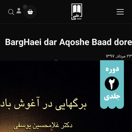
0
BargHaei dar Aqoshe Baad dore
23 مرداد, 1397