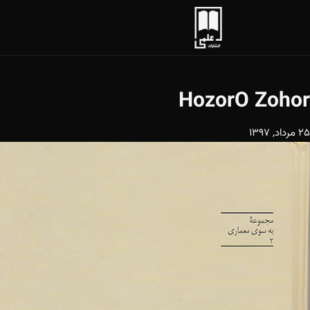
HozorO Zohor
25 مرداد, 1397