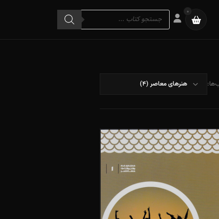
Products
0
search
‌ها: