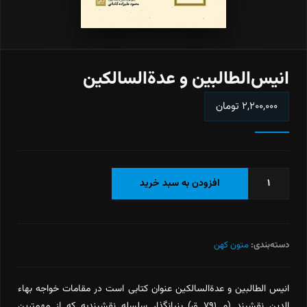
انیس‌الطالبین و عدة‌السالکین
۲,۲۰۰,۰۰۰
تومان
انیس‌الطالبین
افزودن به سبد خرید
و
عدة‌السالکین
عدد
دسته‌بندی:
متون کهن
انيس الطالبين و عدة‌السالکین عنوان کتابی است در مقامات خواجه بهاء
الدین نقشبند (م ۷۹۱ ق) بنیانگذار سلسله نقشبندیه که از مهمترین