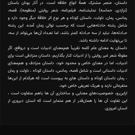
داستان، عنصر مشترک همۀ انواع خلاقه است. در آثار یونان باستان
(تراژدی، حماسه) نمایشنامه، فیلم‌نامه، شعر روایتی (منظومه)، قصه،
رمانس، رمان، ناولت، داستان کوتاه و هر نوع اثر خلاقۀ دیگر وجود دارد و
شامل رشته حادثه‌‌هایی است که برحسب توالی زمان آمده. این رشته
حـادثه‌‌ها، نباید از سه حـادثه کمتر باشد، اما تعـداد آن‌‌ها می‌‌تواند از سه،
تا بی‌‌نهایت ادامه داشته باشد.
داستان به معنای عام کلمه تقریباً هم‌معنای ادبیات است و درواقع، اگر
مقولۀ شعر غیر روایتی را از ادبیات کنار بگذاریم، داستان مترادفی است برای
ادبیات، اما در معنای خاص و محدود خود، داستان مترادف و هم‌معنای
ادبیات داستانی است و شامل قصه، رمانس، داستان کوتاه ، ناولت و رمان
، رمان داستان کوتاه و داستان های به پیوست است که هرکدام از این‌ها
متفرعاتی دارند و هریک تعریفی خاص خود.
ازاین‌رو، خصوصیت‌های معنایی و ساختاری آن ها باهم متفاوت است ،
این تفاوت آن ها را همان‌قدر از هم متمایز است که انسان دیروزی از
انسان امروزی.