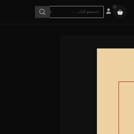
Products
0
search