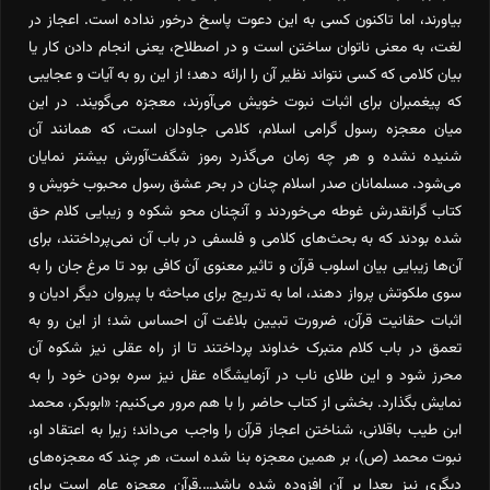
بیاورند، اما تاکنون کسی به این دعوت پاسخ درخور نداده است. اعجاز در
لغت، به معنی ناتوان ساختن است و در اصطلاح، یعنی انجام دادن کار یا
بیان کلامی که کسی نتواند نظیر آن را ارائه دهد؛ از این رو به آیات و عجایبی
که پیغمبران برای اثبات نبوت خویش می‌آورند، معجزه می‌گویند. در این
میان معجزه رسول گرامی اسلام، کلامی جاودان است، که همانند آن
شنیده نشده و هر چه زمان می‌گذرد رموز شگفت‌آورش بیشتر نمایان
می‌شود. مسلمانان صدر اسلام چنان در بحر عشق رسول محبوب خویش و
کتاب گرانقدرش غوطه می‌خوردند و آنچنان محو شکوه و زیبایی کلام حق
شده بودند که به بحث‌های کلامی و فلسفی در باب آن نمی‌پرداختند، برای
آن‌ها زیبایی بیان اسلوب قرآن و تاثیر معنوی آن کافی بود تا مرغ جان را به
سوی ملکوتش پرواز دهند، اما به تدریج برای مباحثه با پیروان دیگر ادیان و
اثبات حقانیت قرآن، ضرورت تبیین بلاغت آن احساس شد؛ از این رو به
تعمق در باب کلام متبرک خداوند پرداختند تا از راه عقلی نیز شکوه آن
محرز شود و این طلای ناب در آزمایشگاه عقل نیز سره بودن خود را به
نمایش بگذارد. بخشی از کتاب حاضر را با هم مرور می‌کنیم: «ابوبکر، محمد
ابن طیب باقلانی، شناختن اعجاز قرآن را واجب می‌داند؛ زیرا به اعتقاد او،
نبوت محمد (ص)، بر همین معجزه بنا شده است، هر چند که معجزه‌های
دیگری نیز بعدا بر آن افزوده شده باشد….قرآن معجزه عام است برای