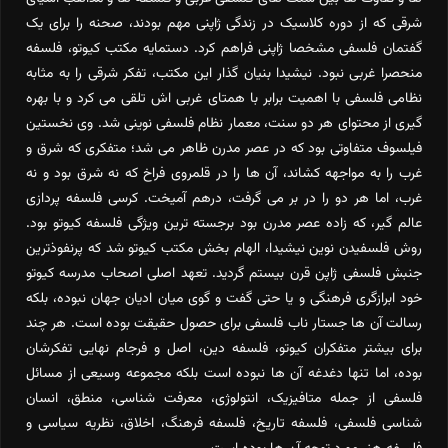
شرقی که از دوره کلاسیک در زندگی ژاپنی مهم بودند، صحنه را برای یک
گفتمان فلسفی مشخصا ژاپنی فراهم کرد. دستمایه مکتب کیوتو، فلسفه
منحصرا غربی نبود. نیشیدا بنیان گذار این مکتب، تفکر شرقی را به مثابه
نظامی فلسفی با اهمیت برابر با همتای غربی اش تلقی می کرد و با بهره
گیری از محتوای هر دو سنت، معمار نظام فلسفی نوینی شد. وی نخستین
فیلسوف متفاوتی بود که در عصر مدرن ظاهر می شد؛ متفکری که شرق و
غرب را به مواجهه کشاند، آن ها را در قلمروی فراخ که نه شرق بود و نه
غرب، اما هر دو را در بر می گرفت، درهم آمیخت. کرسی فلسفه پردازی
عالم گیر، که زاده عصر مدرن بود برجسته ترین ویژگی فلسفه کیوتو بود.
روش فلسفیدن نوین نیشیدا، الهام بخش مکتب کیوتو شد که پرنفوذترین
جنبش فلسفی ژاپن قرن بیستم گردید. تعهد اصلی اصحاب مدرسه کیوتو
خود ابرازگری فرهنگی و یا حتی گفت و گوی میان ادیان جهان نبوده، بلکه
رسالت آن ها جستار ناب فلسفی برای حصول حقیقت بوده است. هر چند
برای بیشتر متفکران کیوتو، فلسفه دین، اصل و فرجام نهایی تفکرشان
بوده، اما تنها دغدغه آن ها نبوده است بلکه مجموعه وسیعی از مسائل
فلسفی از جمله متافیزیک، انتولوژی، معرفت شناسی، منطق، انسان
شناسی فلسفی، فلسفه تاریخ، فلسفه فرهنگ، اخلاق، نظریه سیاسی و