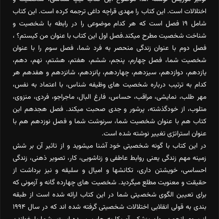
اختلالات است. این کتاب را مهدی قراچه داغی ترجمه کرده است. این کتاب
شامل ۱۹ فصل است که هر کدام موضوعی را در رابطه با شخصیت و
شناخت شخصیت مطرح میکند.فصل اول این کتاب با عنوان من کیستم؟ ،
فصل دوم با عنوان زندگی منحصر به فرد شما، فصل سوم را با عنوان
شخصیت شما، فصل چهارم، پنجم، ششم، هفتم، هشتم، نهم، دهم،
یازدهم، دوازدهم، سیزدهم، چهاردهم، پانزدهم، شانزدهم و هفدهم هر
کدام به ترتیب درباره شخصیت های وظیفه شناس، با اعتماد به نفس،
مهر طلب، نمایشی، مراقب، حساس، فارغ البال، ماجراجو، فردی، منزوی،
متلوب، از خودگذشته، پرشور و جدی صحبت میکند. فصل هجدهم این
کتاب هم با عنوان شخصیت شما، سرنوشت شما و فصل نوزدهم هم با
عنوان استراتژی تغییر نوشته شده است.
در این کتاب با گونه شخصیتی خود آشنا میشوید و از تاثیر آن بر شش
زمینه مهم زندگی یعنی روابط عاطفی و زناشویی، کار، تصویر ذهنی، زندگی
احساسی، خویشتن داری، تکانشها و امیال و سلیقه و نیز برداشت از
حقیقت و معنویت مطلع میگردید. شخصیت های چهارده گانه و آزمونی که
برای تعیین الگوی شخصیتی شما در این کتاب ارائه شده است از طبقه
بندی به قولی انقلابی اختلالات شخصیتی گرفته شده اند که در سال ۱۹۹۴