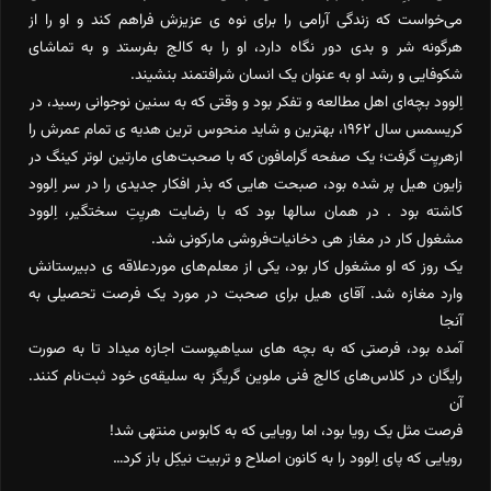
می‌خواست که زندگی آرامی را برای نوه ی عزیزش فراهم کند و او را از
هرگونه شر و بدی دور نگاه دارد، او را به کالج بفرستد و به تماشای
شکوفایی و رشد او به عنوان یک انسان شرافتمند بنشیند.
اِلوود بچه‌ای اهل مطالعه و تفکر بود و وقتی که به سنین نوجوانی رسید، در
کریسمس سال ۱۹۶۲، بهترین و شاید منحوس ترین هدیه ی تمام عمرش را
ازهریِت گرفت؛ یک صفحه گرامافون که با صحبت‌های مارتین لوتر کینگ در
زایون هیل پر شده بود، صبحت هایی که بذر افکار جدیدی را در سر اِلوود
کاشته بود . در همان سالها بود که با رضایت هریِتِ سختگیر، اِلوود
مشغول کار در مغاز هی دخانیات‌فروشی مارکونی شد.
یک روز که او مشغول کار بود، یکی از معلم‌های موردعلاقه ی دبیرستانش
وارد مغازه شد. آقای هیل برای صحبت در مورد یک فرصت تحصیلی به
آنجا
آمده بود، فرصتی که به بچه های سیاهپوست اجازه میداد تا به صورت
رایگان در کلاس‌های کالج فنی ملوین گریگز به سلیقه‌ی خود ثبت‌نام کنند.
آن
فرصت مثل یک رویا بود، اما رویایی که به کابوس منتهی شد!
رویایی که پای اِلوود را به کانون اصلاح و تربیت نیکِل باز کرد…